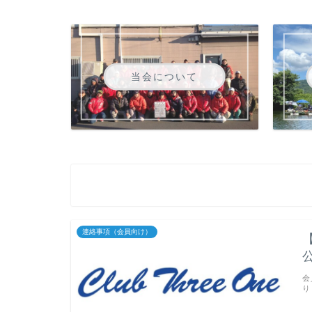
当会について
連絡事項（会員向け）
会
り