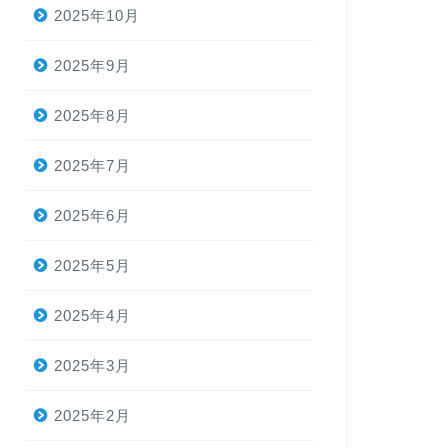
2026年3月8日（日
2025年10月
開催しました！ 参加者
天候例会！？ さて今回
2025年9月
2025年8月
2025年7月
例会報告
2026年2月
2026年2月8日（日
2025年6月
ました！ 参加者は総勢
にみる “銀☆世☆界” 
2025年5月
2025年4月
例会報告
2025年3月
2026年1月
2026年1月11日（
2025年2月
開催しました！ 参加者
よりかなり厳しいとの