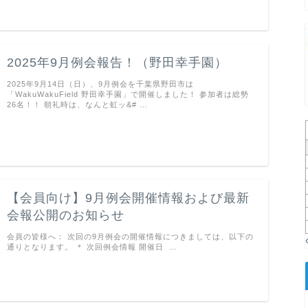
2025年9月例会報告！（野田幸手園）
2025年9月14日（日）、9月例会を千葉県野田市は
「WakuWakuField 野田幸手園」で開催しました！ 参加者は総勢
26名！！ 朝礼時は、なんと虹ッ&# …
【会員向け】9月例会開催情報および最新
会報公開のお知らせ
会員の皆様へ： 次回の9月例会の開催情報につきましては、以下の
通りとなります。 ＊ 次回例会情報 開催日 …