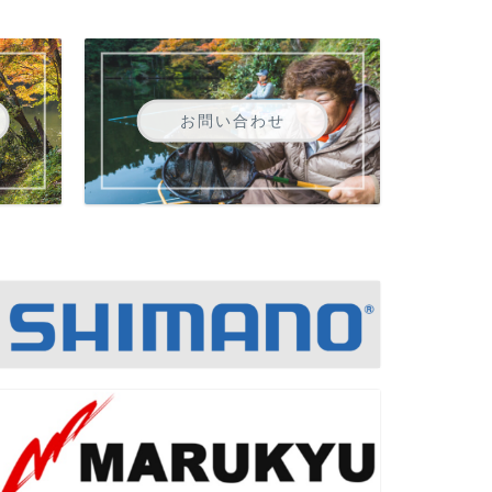
お問い合わせ
例会報告
【会員向け】
会報公開のお
会員の皆様へ： 次回
通りとなります。 ＊ 