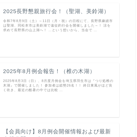
2025長野懇親旅行会！（聖湖、美鈴湖）
令和7年8月9日（土）～11日（月・祝）の日程にて、長野県麻績市
は聖湖、同松本市は美鈴湖で遠征釣行会を開催しました～！ 涼を
求めて長野県の山上湖へ！ …という想いから、当会で …
2025年8月例会報告！（椎の木湖）
2025年8月3日（日）、8月度月例会を埼玉県羽生市は『つり処椎の
木湖』で開催しました！ 参加者は総勢26名！！ 終日東風がほど良
く吹き、最近の酷暑の中では比較 …
【会員向け】8月例会開催情報および最新