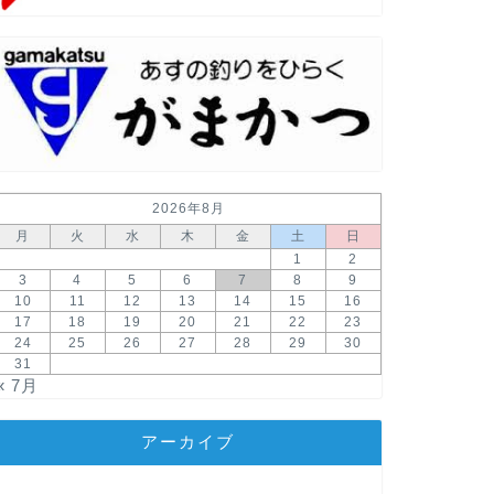
例会報告
2026年7月
2026年7月12日（
催しました！ 参加者は
を讃える『Season Ch
2026年8月
月
火
水
木
金
土
日
1
2
3
4
5
6
7
8
9
10
11
12
13
14
15
16
例会報告
2026年6月
17
18
19
20
21
22
23
24
25
26
27
28
29
30
2026年6月14日（日
31
催しました！ 参加者は
« 7月
この頃では、貴重な晴
アーカイブ