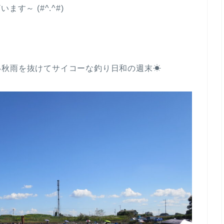
ます～ (#^.^#)
い秋雨を抜けてサイコーな釣り日和の週末☀