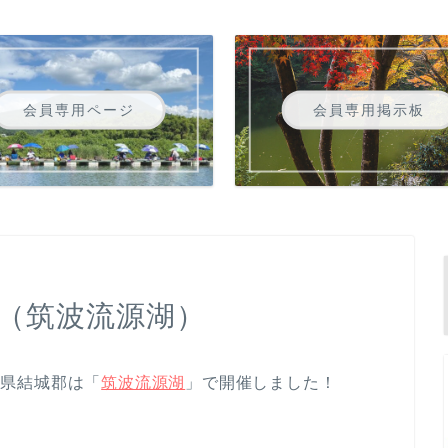
会員専用ページ
会員専用掲示板
！（筑波流源湖）
茨城県結城郡は「
筑波流源湖
」で開催しました！