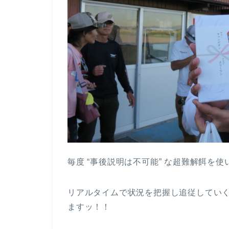
毎度 “事後説明は不可能” な超難解餌を
リアルタイムで状況を把握し追従してい
ますッ！！