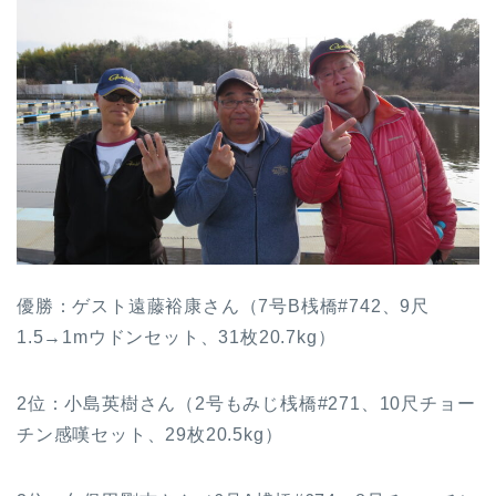
優勝：ゲスト遠藤裕康さん（7号B桟橋#742、9尺
1.5→1mウドンセット、31枚20.7kg）
2位：小島英樹さん（2号もみじ桟橋#271、10尺チョー
チン感嘆セット、29枚20.5kg）