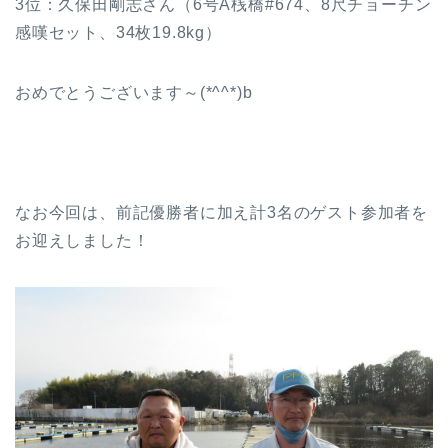
3位：久保田剛志さん（6号A桟橋#674、8尺チョーチン
感嘆セット、34枚19.8kg）
おめでとうございます～(*^^*)b
なお今回は、前記優勝者に加え計3名のゲスト参加者を
お迎えしました！