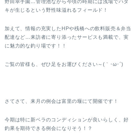
野田幸手園…管理池ながら今頃の時期には浅場でハタ
キが生じるという野性味溢れるフィールド！
加えて、情報の充実したHPや桟橋への飲料販売＆弁当
配達など…来訪者に寄り添ったサービスも満載で、実
に魅力的な釣り場です！！
ご覧の皆様も、ぜひ足をお運びください～(｀･ω･´)ゞ
さてさて、来月の例会は富里の堰にて開催です！
今期は特に新ベラのコンディションが良いらしく、好
釣果を期待できる例会になりそう！？