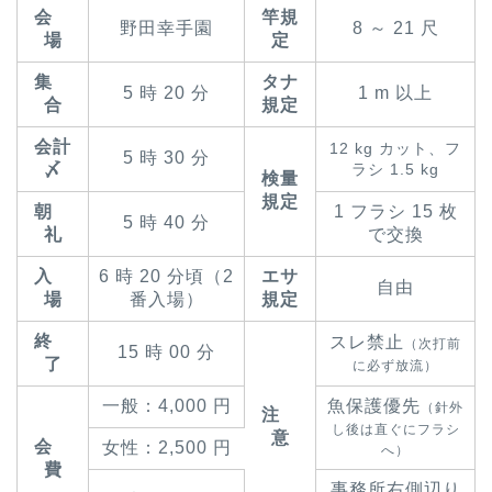
会
竿規
野田幸手園
8 ～ 21 尺
場
定
集
タナ
5 時 20 分
1 m 以上
合
規定
会計
12 kg カット、フ
5 時 30 分
〆
ラシ 1.5 kg
検量
規定
朝
1 フラシ 15 枚
5 時 40 分
礼
で交換
入
6 時 20 分頃（2
エサ
自由
場
番入場）
規定
終
スレ禁止
（次打前
15 時 00 分
了
に必ず放流）
一般：4,000 円
魚保護優先
（針外
注
し後は直ぐにフラシ
意
会
女性：2,500 円
へ）
費
事務所右側辺り