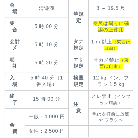
会
清遊湖
8 ～ 19.5 尺
場
竿規
定
集
長尺は周りに確
5 時 00 分
合
認の上使用
会計
タナ
1 m 以上
（東西は
5 時 10 分
〆
規定
自由）
朝
エサ
オカメ禁止
（東
5 時 20 分
礼
規定
西は自由）
入
5 時 40 分（1
検量
12 kg ドン、フ
場
番入場）
規定
ラシ 1.5 kg
終
スレ禁止
（インフ
15 時 00 分
了
ック確認）
注
意
魚は次打前に放流
一般：4,000 円
or フラシへ
会
女性：2,500 円
費